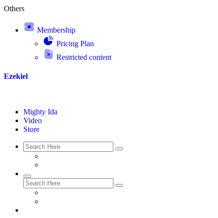
Others
Membership
Pricing Plan
Restricted content
Ezekiel
Mighty Ida
Video
Store