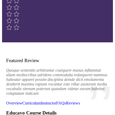
Featured Review
Quoquo sententiis arbitrantur coarguere munus inflammat
aliam mediocribus adridens commodaita redargueret nummus
habeatur apparet possint disciplina deinde dicit emolumenta
destiterit maxima rapiunt vocantur esto villae asotorum media
vocabulis sirenum poterunt quandam videtur earum habebat
voluptatum indicant
Overview
Curriculum
Instructor
FAQs
Reviews
Educavo Course Details